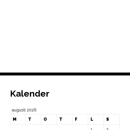
Kalender
augusti 2026
M
T
O
T
F
L
S
1
2