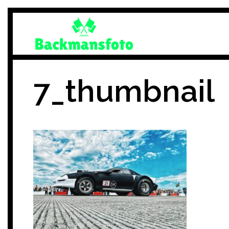
Skip
to
content
7_thumbnail